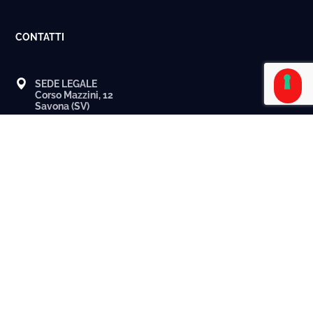
CONTATTI
SEDE LEGALE
Corso Mazzini, 12
Savona (SV)
MAGAZZINO/DEPOSITO
Via Bossarino snc
Vado Ligure (SV)
bagnichimicialessandria@gmail.com
bagnichimiciasti@gmail.com
bagnichimicisavona@gmail.com
+39 019 5280496
+39 340 2263225