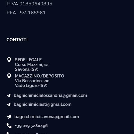
P.IVA
01850640895
REA
SV-168961
CONTATTI
SEDE LEGALE
Corso Mazzini, 12
Savona (SV)
MAGAZZINO/DEPOSITO
Via Bossarino snc
Vado Ligure (SV)
bagnichimicialessandria@gmail.com
bagnichimiciasti@gmail.com
bagnichimicisavona@gmail.com
+39 019 5280496