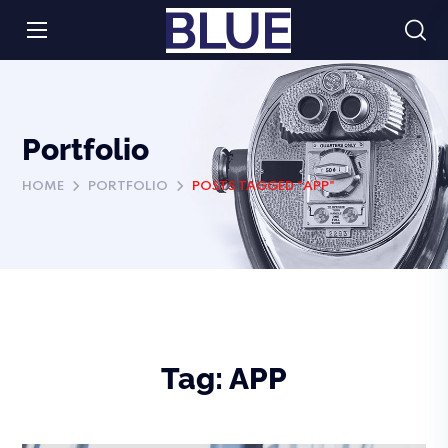
Portfolio
HOME
PORTFOLIO
POSTS TAGGED "APP"
Tag:
APP