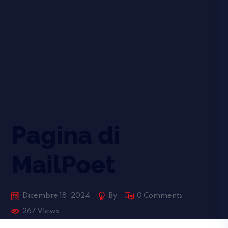
Pagina di
MailPoet
Dicembre 18, 2024
By
0 Comments
267 Views