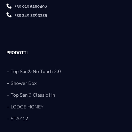
+39 019 5280496
+39 340 2263225
PRODOTTI
+ Top San® No Touch 2.0
+ Shower Box
+ Top San® Classic Hn
+ LODGE HONEY
+ STAY12