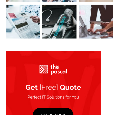
Get
[Free]
Quote
Perfect IT Solutions for You
GET IN TOUCH