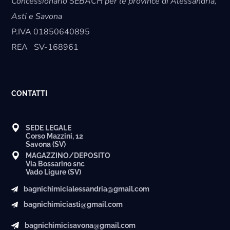
Concessionario SEBACH per le province di Alessandria,
Asti e Savona
P.IVA
01850640895
REA
SV-168961
CONTATTI
SEDE LEGALE
Corso Mazzini, 12
Savona (SV)
MAGAZZINO/DEPOSITO
Via Bossarino snc
Vado Ligure (SV)
bagnichimicialessandria@gmail.com
bagnichimiciasti@gmail.com
bagnichimicisavona@gmail.com