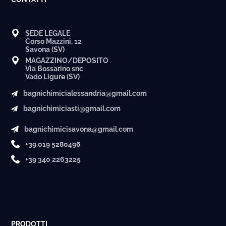
SEDE LEGALE
Corso Mazzini, 12
Savona (SV)
MAGAZZINO/DEPOSITO
Via Bossarino snc
Vado Ligure (SV)
bagnichimicialessandria@gmail.com
bagnichimiciasti@gmail.com
bagnichimicisavona@gmail.com
+39 019 5280496
+39 340 2263225
PRODOTTI