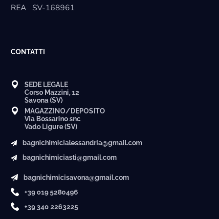
REA
SV-168961
CONTATTI
SEDE LEGALE
Corso Mazzini, 12
Savona (SV)
MAGAZZINO/DEPOSITO
Via Bossarino snc
Vado Ligure (SV)
bagnichimicialessandria@gmail.com
bagnichimiciasti@gmail.com
bagnichimicisavona@gmail.com
+39 019 5280496
+39 340 2263225