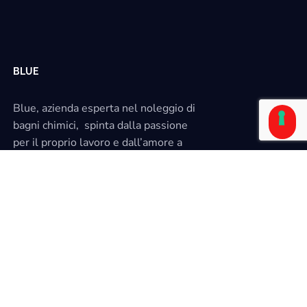
BLUE
Blue, azienda esperta nel noleggio di
bagni chimici, spinta dalla passione
per il proprio lavoro e dall’amore a
tutela del territorio, dà vita a una
nuova realtà imprenditoriale.