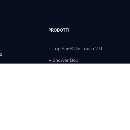
PRODOTTI
+ Top San® No Touch 2.0
12
+ Shower Box
EPOSITO
nc
+ Top San® Classic Hn
)
+ LODGE HONEY
essandria@gmail.com
ti@gmail.com
+ STAY12
avona@gmail.com
6
5