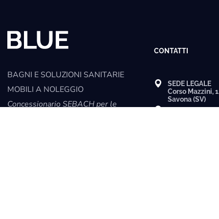
CONTATTI
BAGNI E SOLUZIONI SANITARIE
SEDE LEGALE
MOBILI A NOLEGGIO
Corso Mazzini, 
Savona (SV)
Concessionario SEBACH per le
MAGAZZINO/D
province di Alessandria, Asti e
Via Bossarino s
Vado Ligure (SV
Savona
bagnichimicial
P.IVA
01850640895
bagnichimicias
REA
SV-168961
bagnichimicis
+39 019 528049
+39 340 226322