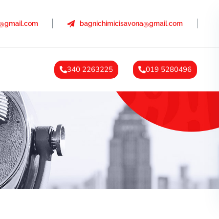
a@gmail.com
bagnichimicisavona@gmail.com
340 2263225
019 5280496