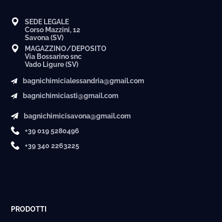
SEDE LEGALE
Corso Mazzini, 12
Savona (SV)
MAGAZZINO/DEPOSITO
Via Bossarino snc
Vado Ligure (SV)
bagnichimicialessandria@gmail.com
bagnichimiciasti@gmail.com
bagnichimicisavona@gmail.com
+39 019 5280496
+39 340 2263225
PRODOTTI