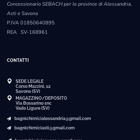
Concessionario SEBACH per le province di Alessandria,
Asti e Savona
P.IVA
01850640895
REA
SV-168961
CONTATTI
SEDE LEGALE
Corso Mazzini, 12
Savona (SV)
MAGAZZINO/DEPOSITO
Via Bossarino snc
Vado Ligure (SV)
bagnichimicialessandria@gmail.com
bagnichimiciasti@gmail.com