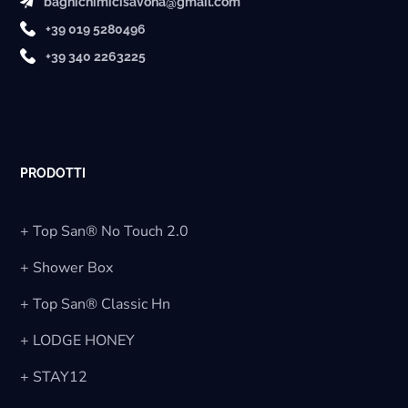
bagnichimicisavona@gmail.com
+39 019 5280496
+39 340 2263225
PRODOTTI
+ Top San® No Touch 2.0
+ Shower Box
+ Top San® Classic Hn
+ LODGE HONEY
+ STAY12