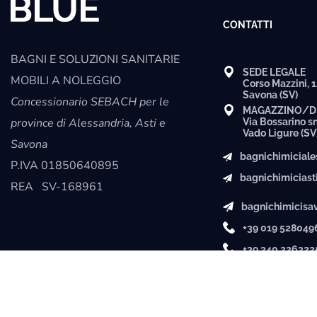
CONTATTI
BAGNI E SOLUZIONI SANITARIE
SEDE LEGALE
MOBILI A NOLEGGIO
Corso Mazzini, 
Savona (SV)
Concessionario SEBACH per le
MAGAZZINO/D
province di Alessandria, Asti e
Via Bossarino s
Vado Ligure (SV
Savona
bagnichimicial
P.IVA
01850640895
bagnichimicias
REA
SV-168961
bagnichimicis
+39 019 528049
+39 340 226322