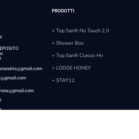
PRODOTTI
+ Top San® No Touch 2.0
12
+ Shower Box
EPOSITO
nc
+ Top San® Classic Hn
)
+ LODGE HONEY
essandria@gmail.com
ti@gmail.com
+ STAY12
avona@gmail.com
6
5