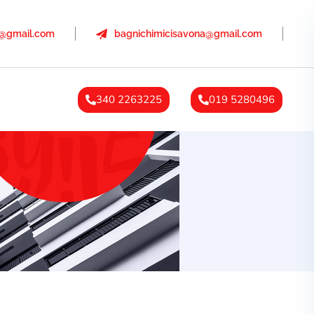
a@gmail.com
bagnichimicisavona@gmail.com
340 2263225
019 5280496