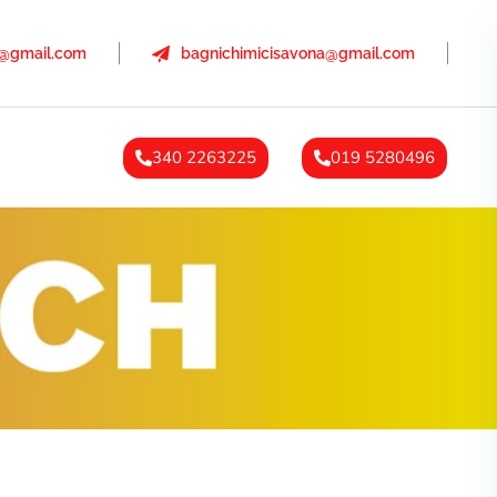
a@gmail.com
bagnichimicisavona@gmail.com
340 2263225
019 5280496