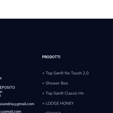
PRODOTTI
+ Top San® No Touch 2.0
12
+ Shower Box
EPOSITO
nc
+ Top San® Classic Hn
)
+ LODGE HONEY
essandria@gmail.com
ti@gmail.com