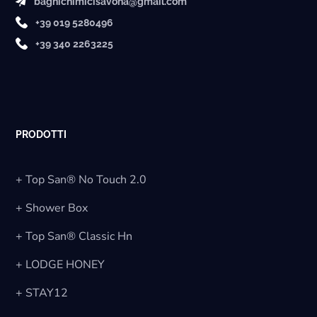
bagnichimicisavona@gmail.com
+39 019 5280496
+39 340 2263225
PRODOTTI
+ Top San® No Touch 2.0
+ Shower Box
+ Top San® Classic Hn
+ LODGE HONEY
+ STAY12