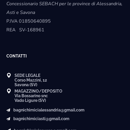
Concessionario SEBACH per le province di Alessandria,
Asti e Savona
P.IVA
01850640895
REA
SV-168961
CONTATTI
SEDE LEGALE
Corso Mazzini, 12
Savona (SV)
MAGAZZINO/DEPOSITO
Via Bossarino snc
Vado Ligure (SV)
bagnichimicialessandria@gmail.com
bagnichimiciasti@gmail.com